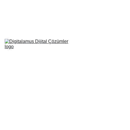
Anasayfa (DE)
Biz Kimiz? (DE)
Ne Yaparız? 
(DE)
Hangi 
Sektörlerdeyiz? 
(DE)
Nasıl 
Yapabiliriz? 
(DE)